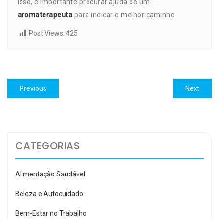
isso, é importante procurar ajuda de um
aromaterapeuta
para indicar o melhor caminho.
Post Views:
425
Navegação
Previous
Next
Previous
Next
de
post:
post:
Post
CATEGORIAS
Alimentação Saudável
Beleza e Autocuidado
Bem-Estar no Trabalho