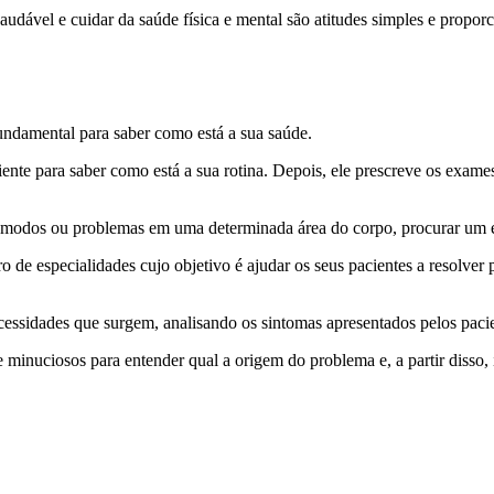
 saudável e cuidar da saúde física e mental são atitudes simples e prop
damental para saber como está a sua saúde.
te para saber como está a sua rotina. Depois, ele prescreve os exames 
ômodos ou problemas em uma determinada área do corpo, procurar um es
ro de especialidades cujo objetivo é ajudar os seus pacientes a resolv
cessidades que surgem, analisando os sintomas apresentados pelos pacie
 minuciosos para entender qual a origem do problema e, a partir disso, 