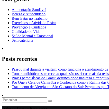
Alimentação Saudável
Beleza e Autocuidado
Bem-Estar no Trabalho
Exercícios e Atividade Física
Prevenção e Cuidados
Qualidade de Vida
Saúde Mental e Emocional
Sem categoria
Posts recentes
Passou mal durante a viagem: como funciona o atendimento de
Tomar antibióticos sem receita: quais são os riscos reais da resi
Praias paradisíacas do Brasil: destinos onde natureza e tranquil
Por Que a Cera de Carnaúba é Conhecida como a Rainha das 
Tratamento de Alergia em São Caetano do Sul: Perguntas que
Todos os Direitos Reservados