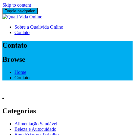
Skip to content
Toggle navigation
Sobre a Qualivida Online
Contato
Contato
Browse
Home
Contato
Categorias
Alimentação Saudável
Beleza e Autocuidado
Bem-Estar no Trabalho