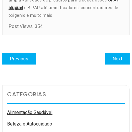
ampla variedade de produtos para aluguel, desde
CPAP
aluguel
e BIPAP até umidificadores, concentradores de
oxigênio e muito mais.
Post Views:
354
Navegação
Previous
Previous
Next
Next
post:
post
de
Post
CATEGORIAS
Alimentação Saudável
Beleza e Autocuidado