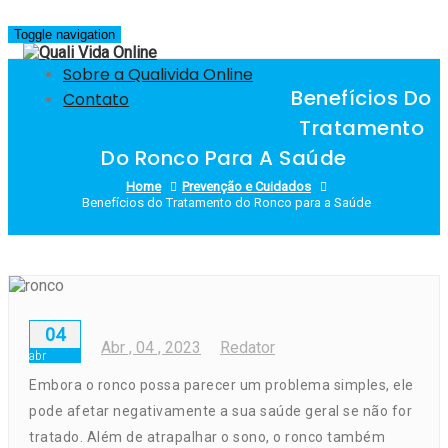
Skip
to
Toggle navigation
content
Sobre a Qualivida Online
Benefícios Do
Contato
Tratamento
Do Ronco Para A Saúde
Home
Prevenção e Cuidados
Benefícios do Tratamento do Ronco para a Saúde
04
Abr
, 04 ,
2023
Redator
abr
Embora o
ronco
possa parecer um problema simples, ele
pode afetar negativamente a sua saúde geral se não for
tratado. Além de atrapalhar o sono, o ronco também