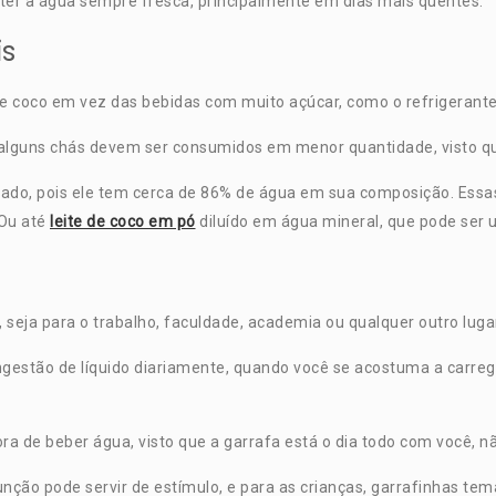
ter a água sempre fresca, principalmente em dias mais quentes.
is
de coco em vez das bebidas com muito açúcar, como o refrigerant
guns chás devem ser consumidos em menor quantidade, visto que s
tado, pois ele tem cerca de 86% de água em sua composição. Essa
 Ou até
leite de coco em pó
diluído em água mineral, que pode ser
eja para o trabalho, faculdade, academia ou qualquer outro luga
gestão de líquido diariamente, quando você se acostuma a carreg
a de beber água, visto que a garrafa está o dia todo com você, 
ção pode servir de estímulo, e para as crianças, garrafinhas te