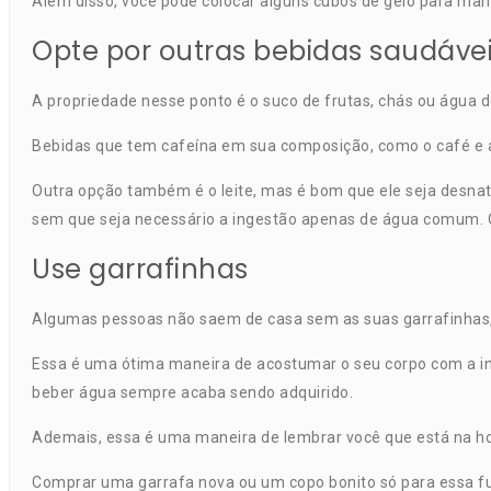
Além disso, você pode colocar alguns cubos de gelo para man
Opte por outras bebidas saudáve
A propriedade nesse ponto é o suco de frutas, chás ou água 
Bebidas que tem cafeína em sua composição, como o café e al
Outra opção também é o leite, mas é bom que ele seja desna
sem que seja necessário a ingestão apenas de água comum.
Use garrafinhas
Algumas pessoas não saem de casa sem as suas garrafinhas, s
Essa é uma ótima maneira de acostumar o seu corpo com a in
beber água sempre acaba sendo adquirido.
Ademais, essa é uma maneira de lembrar você que está na hor
Comprar uma garrafa nova ou um copo bonito só para essa fun