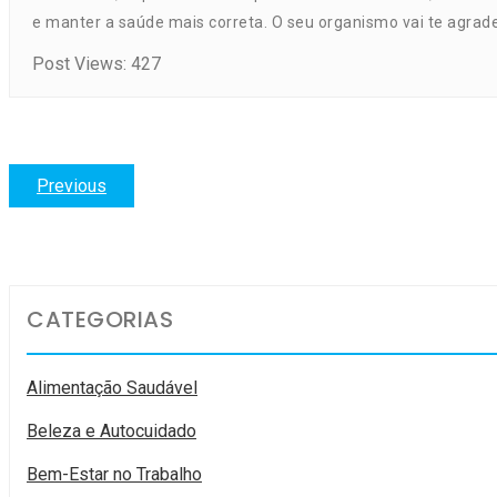
e manter a saúde mais correta. O seu organismo vai te agrade
Post Views:
427
Navegação
Previous
Previous
post:
de
Post
CATEGORIAS
Alimentação Saudável
Beleza e Autocuidado
Bem-Estar no Trabalho