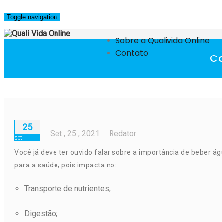
Skip
to
Toggle navigation
content
Sobre a Qualivida Online
Contato
Co
25
Set
, 25 ,
2021
Redator
set
Você já deve ter ouvido falar sobre a importância de
beber ág
para a saúde, pois impacta no:
Transporte de nutrientes;
Digestão;