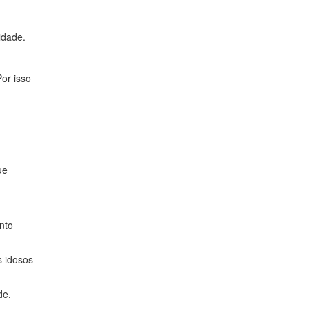
idade.
or isso
ue
nto
s idosos
de.