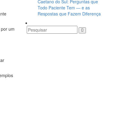
Caetano do Sul: Perguntas que
Todo Paciente Tem — e as
ante
Respostas que Fazem Diferença
r por um
tar
xemplos