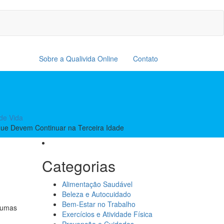
Sobre a Qualivida Online
Contato
de Vida
ue Devem Continuar na Terceira Idade
Categorias
Alimentação Saudável
Beleza e Autocuidado
Bem-Estar no Trabalho
lgumas
Exercícios e Atividade Física