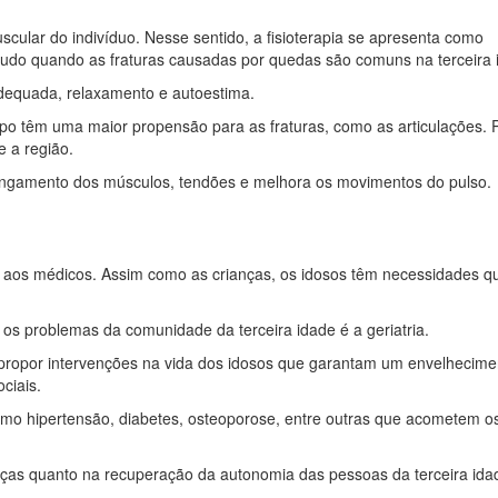
ular do indivíduo. Nesse sentido, a fisioterapia se apresenta como
udo quando as fraturas causadas por quedas são comuns na terceira 
dequada, relaxamento e autoestima.
rpo têm uma maior propensão para as fraturas, como as articulações. P
e a região.
alongamento dos músculos, tendões e melhora os movimentos do pulso.
es aos médicos. Assim como as crianças, os idosos têm necessidades q
 os problemas da comunidade da terceira idade é a geriatria.
a propor intervenções na vida dos idosos que garantam um envelhecime
ciais.
omo hipertensão, diabetes, osteoporose, entre outras que acometem o
enças quanto na recuperação da autonomia das pessoas da terceira ida