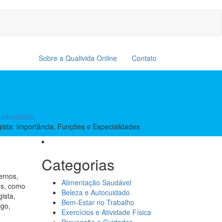
Sobre a Qualivida Online
Contato
utocuidado
ista: Importância, Funções e Especialidades
Categorias
ernos,
Alimentação Saudável
es, como
Beleza e Autocuidado
ista,
Bem-Estar no Trabalho
igo,
Exercícios e Atividade Física