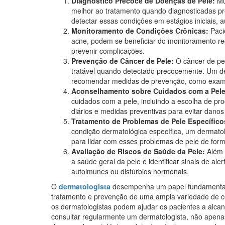
Diagnóstico Precoce de Doenças de Pele:
Mu
melhor ao tratamento quando diagnosticadas p
detectar essas condições em estágios iniciais
Monitoramento de Condições Crônicas:
Paci
acne, podem se beneficiar do monitoramento re
prevenir complicações.
Prevenção de Câncer de Pele:
O câncer de pe
tratável quando detectado precocemente. Um der
recomendar medidas de prevenção, como exames 
Aconselhamento sobre Cuidados com a Pele
cuidados com a pele, incluindo a escolha de pro
diários e medidas preventivas para evitar danos 
Tratamento de Problemas de Pele Específico
condição dermatológica específica, um dermatol
para lidar com esses problemas de pele de for
Avaliação de Riscos de Saúde da Pele:
Além 
a saúde geral da pele e identificar sinais de al
autoimunes ou distúrbios hormonais.
O
dermatologista
desempenha um papel fundamental 
tratamento e prevenção de uma ampla variedade de c
os dermatologistas podem ajudar os pacientes a alcan
consultar regularmente um dermatologista, não apena