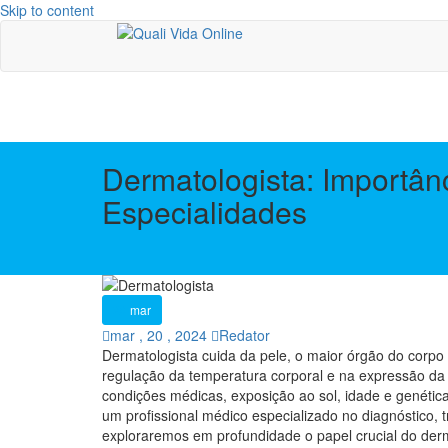
Skip to content
Dermatologista: Importân
Especialidades
20
mar
mar
, 20 ,
2024
Redator
Dermatologista cuida da pele, o maior órgão do corp
regulação da temperatura corporal e na expressão da 
condições médicas, exposição ao sol, idade e genétic
um profissional médico especializado no diagnóstico, 
exploraremos em profundidade o papel crucial do der