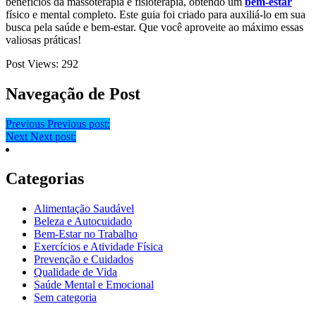
benefícios da massoterapia e fisioterapia, obtendo um
bem-estar
físico e mental completo. Este guia foi criado para auxiliá-lo em sua
busca pela saúde e bem-estar. Que você aproveite ao máximo essas
valiosas práticas!
Post Views:
292
Navegação de Post
Previous
Previous post:
Next
Next post:
Categorias
Alimentação Saudável
Beleza e Autocuidado
Bem-Estar no Trabalho
Exercícios e Atividade Física
Prevenção e Cuidados
Qualidade de Vida
Saúde Mental e Emocional
Sem categoria