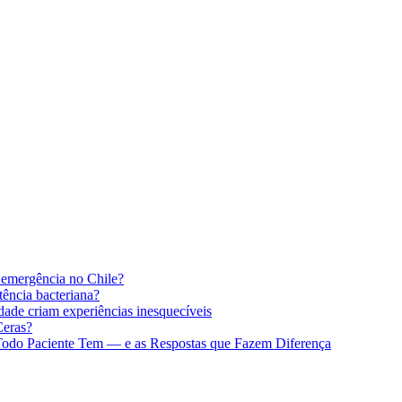
 emergência no Chile?
stência bacteriana?
idade criam experiências inesquecíveis
Ceras?
 Todo Paciente Tem — e as Respostas que Fazem Diferença