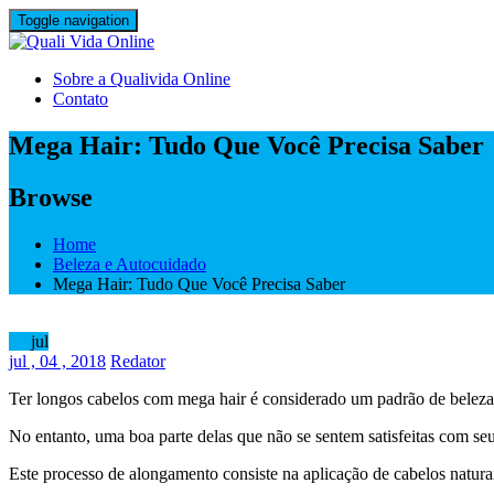
Skip
Toggle navigation
to
content
Sobre a Qualivida Online
Contato
Mega Hair: Tudo Que Você Precisa Saber
Browse
Home
Beleza e Autocuidado
Mega Hair: Tudo Que Você Precisa Saber
04
jul
jul
, 04 ,
2018
Redator
Ter longos cabelos com mega hair é considerado um padrão de beleza n
No entanto, uma boa parte delas que não se sentem satisfeitas com s
Este processo de alongamento consiste na aplicação de cabelos natu