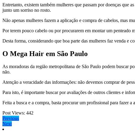
Entretanto, existem também mulheres que passam por doenças que as f
junto um sorriso no rosto.
Não apenas mulheres fazem a aplicação e compra de cabelos, mas mu
Por terem pouco cabelo ou por procurarem em montar um penteado ma
Desta forma, considerando que boa parte das mulheres faz venda e com
O Mega Hair em São Paulo
As moradoras da região metropolitana de São Paulo podem buscar por 
não.
Atenção a veracidade das informações: não devemos comprar de pess
Para isto, é importante buscar por avaliações de outros clientes e in
Feita a busca e a compra, basta procurar um profissional para fazer a a
Post Views:
442
Navegação
Previous
Previous
Next
post:
Next
de
post: