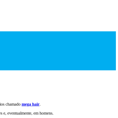
 fios chamado
mega hair
.
es e, eventualmente, em homens.