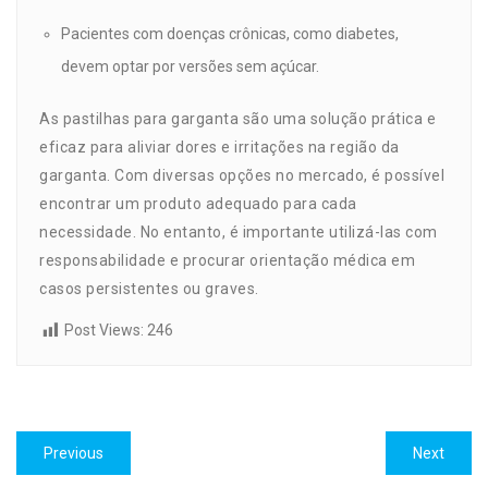
Pacientes com doenças crônicas, como diabetes,
devem optar por versões sem açúcar.
As pastilhas para garganta são uma solução prática e
eficaz para aliviar dores e irritações na região da
garganta. Com diversas opções no mercado, é possível
encontrar um produto adequado para cada
necessidade. No entanto, é importante utilizá-las com
responsabilidade e procurar orientação médica em
casos persistentes ou graves.
Post Views:
246
Navegação
Previous
Next
Previous
Next
de
post:
post: