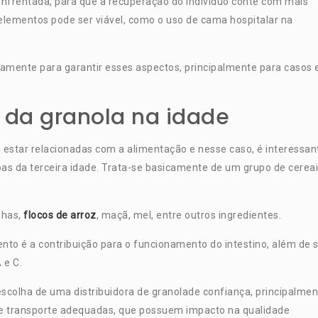
nfrentada, para que a recuperação do indivíduo conte com mais
elementos pode ser viável, como o uso de cama hospitalar na
samente para garantir esses aspectos, principalmente para casos
 da granola na idade
star relacionadas com a alimentação e nesse caso, é interessan
oas da terceira idade. Trata-se basicamente de um grupo de cerea
nhas,
flocos de arroz
, maçã, mel, entre outros ingredientes.
ento é a contribuição para o funcionamento do intestino, além de 
 e C.
scolha de uma distribuidora de granolade confiança, principalmen
e transporte adequadas, que possuem impacto na qualidade