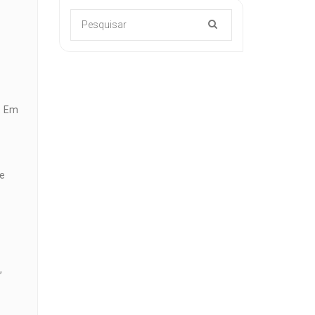
. Em
de
,