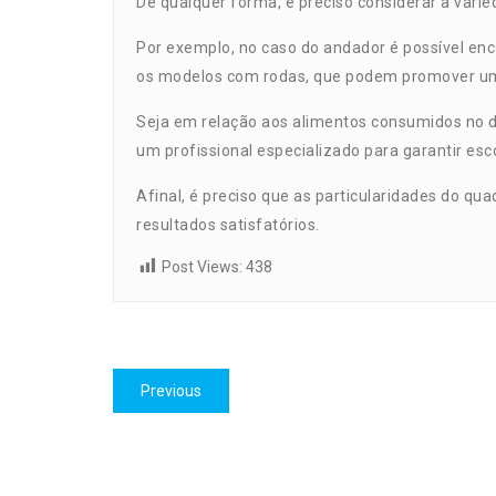
De qualquer forma, é preciso considerar a vari
Por exemplo, no caso do andador é possível en
os modelos com rodas, que podem promover uma
Seja em relação aos alimentos consumidos no di
um profissional especializado para garantir es
Afinal, é preciso que as particularidades do qu
resultados satisfatórios.
Post Views:
438
Navegação
Previous
Previous
de
post:
Post