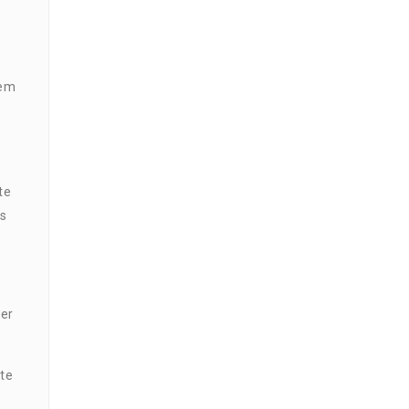
 em
te
is
ser
te