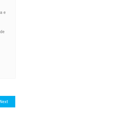
a e
 de
Next
Next
post: