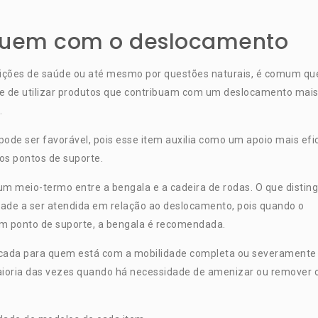
ibuem com o deslocamento
ições de saúde ou até mesmo por questões naturais, é comum qu
de de utilizar produtos que contribuam com um deslocamento mai
.
pode ser favorável, pois esse item auxilia como um apoio mais efi
os pontos de suporte.
meio-termo entre a bengala e a cadeira de rodas. O que distin
dade a ser atendida em relação ao deslocamento, pois quando o
um ponto de suporte, a bengala é recomendada.
indicada para quem está com a mobilidade completa ou severamente
ioria das vezes quando há necessidade de amenizar ou remover 