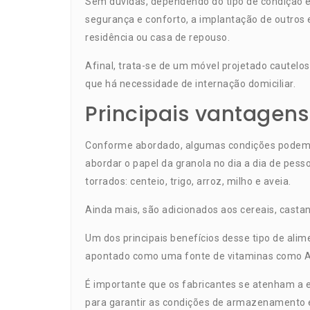
Sem dúvidas, dependendo do tipo de condição e
segurança e conforto, a implantação de outros 
residência ou casa de repouso.
Afinal, trata-se de um móvel projetado cautelo
que há necessidade de internação domiciliar.
Principais vantagens
Conforme abordado, algumas condições podem e
abordar o papel da granola no dia a dia de pess
torrados: centeio, trigo, arroz, milho e aveia.
Ainda mais, são adicionados aos cereais, casta
Um dos principais benefícios desse tipo de alim
apontado como uma fonte de vitaminas como A
É importante que os fabricantes se atenham a e
para garantir as condições de armazenamento 