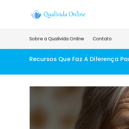
Skip
to
content
Sobre a Qualivida Online
Contato
Recursos Que Faz A Diferença Pa