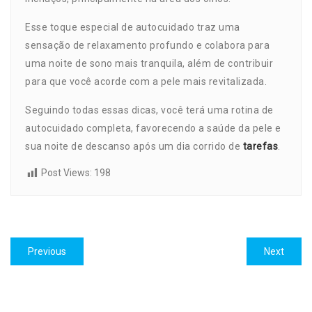
Esse toque especial de autocuidado traz uma
sensação de relaxamento profundo e colabora para
uma noite de sono mais tranquila, além de contribuir
para que você acorde com a pele mais revitalizada.
Seguindo todas essas dicas, você terá uma rotina de
autocuidado completa, favorecendo a saúde da pele e
sua noite de descanso após um dia corrido de
tarefas
.
Post Views:
198
Navegação
Previous
Next
Previous
Next
de
post:
post:
Post