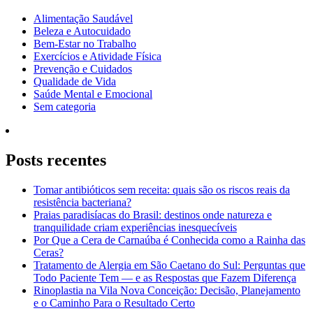
Alimentação Saudável
Beleza e Autocuidado
Bem-Estar no Trabalho
Exercícios e Atividade Física
Prevenção e Cuidados
Qualidade de Vida
Saúde Mental e Emocional
Sem categoria
Posts recentes
Tomar antibióticos sem receita: quais são os riscos reais da
resistência bacteriana?
Praias paradisíacas do Brasil: destinos onde natureza e
tranquilidade criam experiências inesquecíveis
Por Que a Cera de Carnaúba é Conhecida como a Rainha das
Ceras?
Tratamento de Alergia em São Caetano do Sul: Perguntas que
Todo Paciente Tem — e as Respostas que Fazem Diferença
Rinoplastia na Vila Nova Conceição: Decisão, Planejamento
e o Caminho Para o Resultado Certo