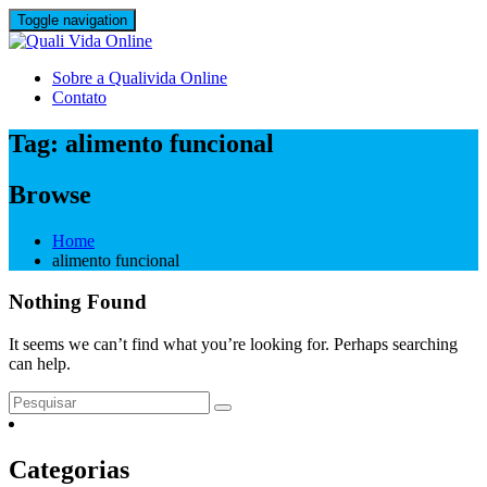
Skip
Toggle navigation
to
content
Sobre a Qualivida Online
Contato
Tag:
alimento funcional
Browse
Home
alimento funcional
Nothing Found
It seems we can’t find what you’re looking for. Perhaps searching
can help.
Categorias