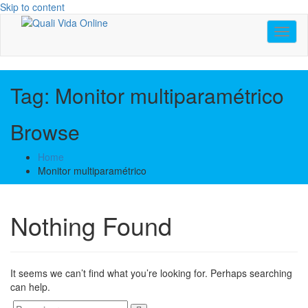
Skip to content
Toggl
naviga
Tag:
Monitor multiparamétrico
Browse
Home
Monitor multiparamétrico
Nothing Found
It seems we can’t find what you’re looking for. Perhaps searching
can help.