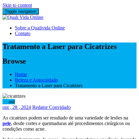
Skip to content
Toggle navigation
Sobre a Qualivida Online
Contato
Tratamento a Laser para Cicatrizes
Browse
Home
Beleza e Autocuidado
Tratamento a Laser para Cicatrizes
28
out
out
, 28 ,
2024
Redator Convidado
As cicatrizes podem ser resultado de uma variedade de lesões na
pele
, desde cortes e queimaduras até procedimentos cirúrgicos ou
condições como acne.