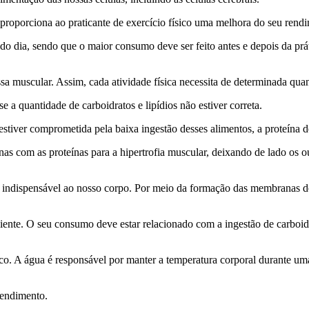
proporciona ao praticante de exercício físico uma melhora do seu ren
do dia, sendo que o maior consumo deve ser feito antes e depois da práti
a muscular. Assim, cada atividade física necessita de determinada quan
e a quantidade de carboidratos e lipídios não estiver correta.
, estiver comprometida pela baixa ingestão desses alimentos, a proteína d
as com as proteínas para a hipertrofia muscular, deixando de lado os ou
indispensável ao nosso corpo. Por meio da formação das membranas de
iente. O seu consumo deve estar relacionado com a ingestão de carboid
 A água é responsável por manter a temperatura corporal durante uma ati
rendimento.