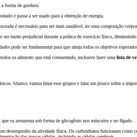
 a forma de gordura.
ositado e passa a ser usado para a obtenção de energia.
nceada é necessário para ser mais saudável, ter uma composição corpora
 ser muito prejudicial durante a prática de exercício físico, diminuind
ades pode ser fundamental para que atinja todos os objetivos esperados 
 todos os alimento que está consumindo, inclusive fazer uma
lista de v
físicos. Abaixo, vamos listar esse grupos e falar um pouco sobre a impo
o, que os armazena sob forma de glicogênio nos músculos e no fígado.
bom desempenho da atividade física. Os carboidratos funcionam como co
imentação das nossas células, incluindo as células cerebrais.