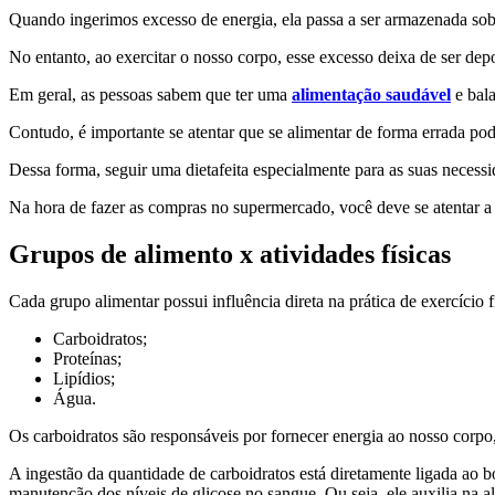
Quando ingerimos excesso de energia, ela passa a ser armazenada sob
No entanto, ao exercitar o nosso corpo, esse excesso deixa de ser dep
Em geral, as pessoas sabem que ter uma
alimentação saudável
e bala
Contudo, é importante se atentar que se alimentar de forma errada pode
Dessa forma, seguir uma dietafeita especialmente para as suas necessid
Na hora de fazer as compras no supermercado, você deve se atentar a
Grupos de alimento x atividades físicas
Cada grupo alimentar possui influência direta na prática de exercício 
Carboidratos;
Proteínas;
Lipídios;
Água.
Os carboidratos são responsáveis por fornecer energia ao nosso corp
A ingestão da quantidade de carboidratos está diretamente ligada ao 
manutenção dos níveis de glicose no sangue. Ou seja, ele auxilia na al