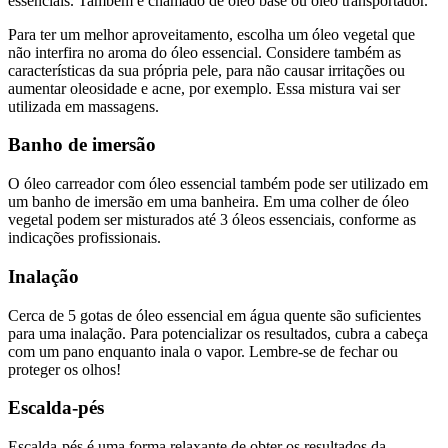
essenciais. Também é chamado de óleo base ou óleo transportador.
Para ter um melhor aproveitamento, escolha um óleo vegetal que
não interfira no aroma do óleo essencial. Considere também as
características da sua própria pele, para não causar irritações ou
aumentar oleosidade e acne, por exemplo. Essa mistura vai ser
utilizada em massagens.
Banho de imersão
O óleo carreador com óleo essencial também pode ser utilizado em
um banho de imersão em uma banheira. Em uma colher de óleo
vegetal podem ser misturados até 3 óleos essenciais, conforme as
indicações profissionais.
Inalação
Cerca de 5 gotas de óleo essencial em água quente são suficientes
para uma inalação. Para potencializar os resultados, cubra a cabeça
com um pano enquanto inala o vapor. Lembre-se de fechar ou
proteger os olhos!
Escalda-pés
Escalda-pés é uma forma relaxante de obter os resultados da