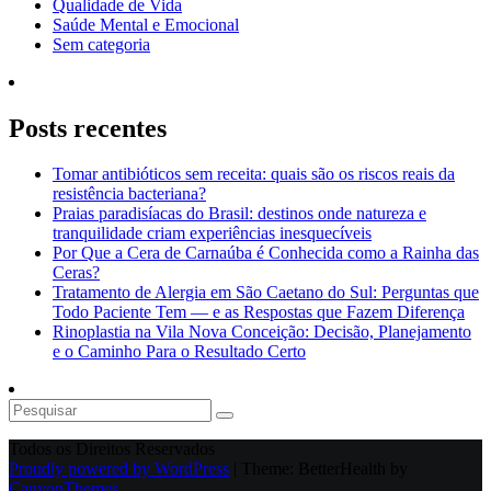
Qualidade de Vida
Saúde Mental e Emocional
Sem categoria
Posts recentes
Tomar antibióticos sem receita: quais são os riscos reais da
resistência bacteriana?
Praias paradisíacas do Brasil: destinos onde natureza e
tranquilidade criam experiências inesquecíveis
Por Que a Cera de Carnaúba é Conhecida como a Rainha das
Ceras?
Tratamento de Alergia em São Caetano do Sul: Perguntas que
Todo Paciente Tem — e as Respostas que Fazem Diferença
Rinoplastia na Vila Nova Conceição: Decisão, Planejamento
e o Caminho Para o Resultado Certo
Todos os Direitos Reservados
Proudly powered by WordPress
|
Theme: BetterHealth by
CanyonThemes
.