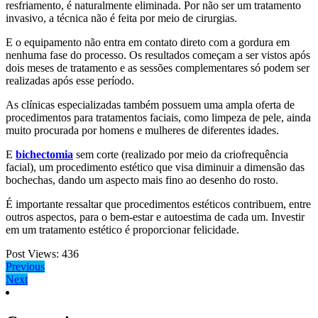
resfriamento, é naturalmente eliminada. Por não ser um tratamento
invasivo, a técnica não é feita por meio de cirurgias.
E o equipamento não entra em contato direto com a gordura em
nenhuma fase do processo. Os resultados começam a ser vistos após
dois meses de tratamento e as sessões complementares só podem ser
realizadas após esse período.
As clínicas especializadas também possuem uma ampla oferta de
procedimentos para tratamentos faciais, como limpeza de pele, ainda
muito procurada por homens e mulheres de diferentes idades.
E
bichectomia
sem corte (realizado por meio da criofrequência
facial), um procedimento estético que visa diminuir a dimensão das
bochechas, dando um aspecto mais fino ao desenho do rosto.
É importante ressaltar que procedimentos estéticos contribuem, entre
outros aspectos, para o bem-estar e autoestima de cada um. Investir
em um tratamento estético é proporcionar felicidade.
Post Views:
436
Navegação
Previous
Previous
Next
post:
Next
de
post:
Post