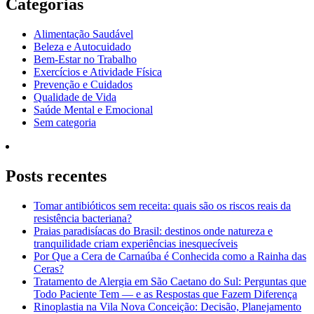
Categorias
Alimentação Saudável
Beleza e Autocuidado
Bem-Estar no Trabalho
Exercícios e Atividade Física
Prevenção e Cuidados
Qualidade de Vida
Saúde Mental e Emocional
Sem categoria
Posts recentes
Tomar antibióticos sem receita: quais são os riscos reais da
resistência bacteriana?
Praias paradisíacas do Brasil: destinos onde natureza e
tranquilidade criam experiências inesquecíveis
Por Que a Cera de Carnaúba é Conhecida como a Rainha das
Ceras?
Tratamento de Alergia em São Caetano do Sul: Perguntas que
Todo Paciente Tem — e as Respostas que Fazem Diferença
Rinoplastia na Vila Nova Conceição: Decisão, Planejamento