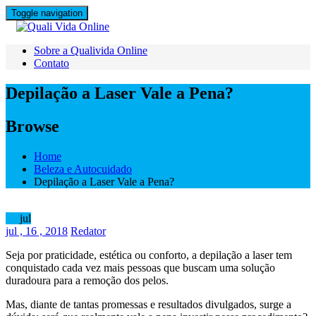
Skip
Toggle navigation
to
content
Sobre a Qualivida Online
Contato
Depilação a Laser Vale a Pena?
Browse
Home
Beleza e Autocuidado
Depilação a Laser Vale a Pena?
16
jul
jul
, 16 ,
2018
Redator
Seja por praticidade, estética ou conforto, a depilação a laser tem
conquistado cada vez mais pessoas que buscam uma solução
duradoura para a remoção dos pelos.
Mas, diante de tantas promessas e resultados divulgados, surge a