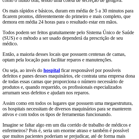
como o fluido oral, sendo uma coleta de secreção de gengiva.
Os mais rápidos e básicos, duram em média de 5 a 30 minutos para
ficarem prontos, diferentemente do primeiro e mais completo, que
demora em média 24 horas para o resultado estar em mãos.
Todos podem ser feitos gratuitamente pelo Sistema Único de Saúde
(SUS) e o método a ser usado dependerá da prescrição de seu
médico.
Então, a maioria desses locais que possuem centenas de camas,
optam pela locação para facilitar reparos e manutenções.
Ou seja, ao invés do
hospital
ficar responsável por possíveis
defeitos e panes desses maquinários, ele contrata uma empresa dona
de todas essas camas que proporciona o número necessário de
produtos e, quando requerido, os profissionais especializados
arrumam seus defeitos e ajudam nos reparos.
Assim como em todos os lugares que possuem uma megaestrutura,
os hospitais necessitam de diversos maquinários para se manterem
ativos e com todos os tipos de ferramentas funcionando.
Imagine se faltar algo em um dia corrido de trabalho de médicos e
enfermeiros? Pois é, seria um enorme atraso e também é possível
que muitos pacientes poderiam se prejudicar, até de forma mais