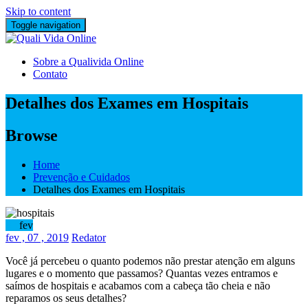
Skip to content
Toggle navigation
Sobre a Qualivida Online
Contato
Detalhes dos Exames em Hospitais
Browse
Home
Prevenção e Cuidados
Detalhes dos Exames em Hospitais
07
fev
fev
, 07 ,
2019
Redator
Você já percebeu o quanto podemos não prestar atenção em alguns
lugares e o momento que passamos? Quantas vezes entramos e
saímos de hospitais e acabamos com a cabeça tão cheia e não
reparamos os seus detalhes?