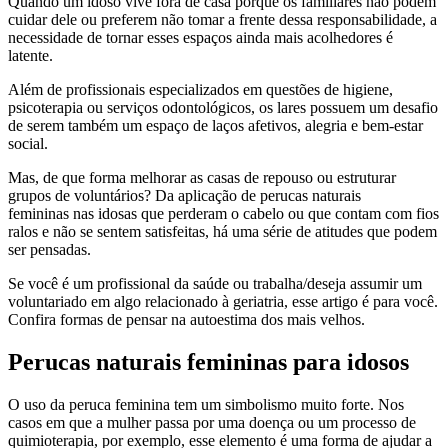
Quando um idoso vive fora de casa porque os familiares não podem
cuidar dele ou preferem não tomar a frente dessa responsabilidade, a
necessidade de tornar esses espaços ainda mais acolhedores é
latente.
Além de profissionais especializados em questões de higiene,
psicoterapia ou serviços odontológicos, os lares possuem um desafio
de serem também um espaço de laços afetivos, alegria e bem-estar
social.
Mas, de que forma melhorar as casas de repouso ou estruturar
grupos de voluntários? Da aplicação de perucas naturais
femininas nas idosas que perderam o cabelo ou que contam com fios
ralos e não se sentem satisfeitas, há uma série de atitudes que podem
ser pensadas.
Se você é um profissional da saúde ou trabalha/deseja assumir um
voluntariado em algo relacionado à geriatria, esse artigo é para você.
Confira formas de pensar na autoestima dos mais velhos.
Perucas naturais femininas para idosos
O uso da peruca feminina tem um simbolismo muito forte. Nos
casos em que a mulher passa por uma doença ou um processo de
quimioterapia, por exemplo, esse elemento é uma forma de ajudar a