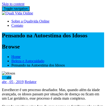
Skip to content
Toggle navigation
Sobre a Qualivida Online
Contato
Pensando na Autoestima dos Idosos
Browse
Home
Beleza e Autocuidado
Pensando na Autoestima dos Idosos
05
abr
abr
, 05 ,
2019
Redator
Envelhecer é um processo desafiador. Mas, quando além da idade
avançada, os idosos passam por situações de doença ou ficam em
um Lar geriátrico, esse processo é ainda mais complexo.