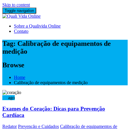
Skip to content
Toggle navigation
Sobre a Qualivida Online
Contato
Tag:
Calibração de equipamentos de
medição
Browse
Home
Calibração de equipamentos de medição
19
ago
Exames do Coração: Dicas para Prevenção
Cardíaca
Redator
Prevenção e Cuidados
Calibração de equipamentos de