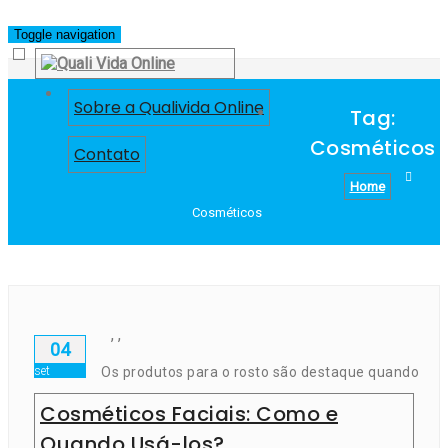
Skip
Toggle navigation
to
content
Sobre a Qualivida Online
Tag:
Cosméticos
Contato
Home
Cosméticos
,
,
04
set
Os produtos para o rosto são destaque quando
Cosméticos Faciais: Como e
Quando Usá-los?