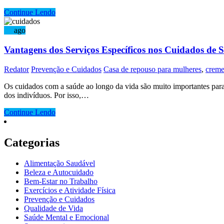
Continue Lendo
23
ago
Vantagens dos Serviços Específicos nos Cuidados de 
Redator
Prevenção e Cuidados
Casa de repouso para mulheres
,
creme
Os cuidados com a saúde ao longo da vida são muito importantes para
dos indivíduos. Por isso,…
Continue Lendo
Categorias
Alimentação Saudável
Beleza e Autocuidado
Bem-Estar no Trabalho
Exercícios e Atividade Física
Prevenção e Cuidados
Qualidade de Vida
Saúde Mental e Emocional