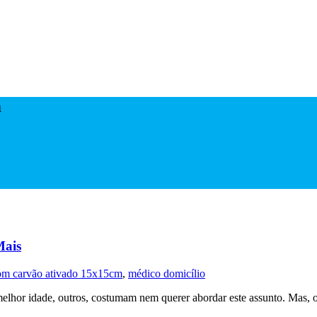
m
Mais
com carvão ativado 15x15cm
,
médico domicílio
melhor idade, outros, costumam nem querer abordar este assunto. Mas, 