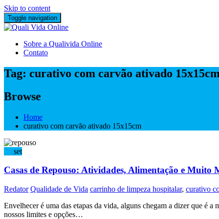
Skip to content
Toggle navigation
Sobre a Qualivida Online
Contato
Tag:
curativo com carvão ativado 15x15c
Browse
Home
curativo com carvão ativado 15x15cm
19
set
Casas de Repouso: Atividades, Alimentação e Muito 
Redator
Qualidade de Vida
carrinho de limpeza hospitalar
,
curativo 
Envelhecer é uma das etapas da vida, alguns chegam a dizer que é a 
nossos limites e opções…