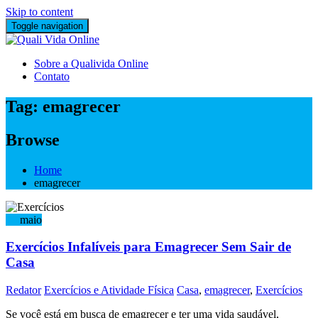
Skip to content
Toggle navigation
Sobre a Qualivida Online
Contato
Tag:
emagrecer
Browse
Home
emagrecer
10
maio
Exercícios Infalíveis para Emagrecer Sem Sair de
Casa
Redator
Exercícios e Atividade Física
Casa
,
emagrecer
,
Exercícios
Se você está em busca de emagrecer e ter uma vida saudável,