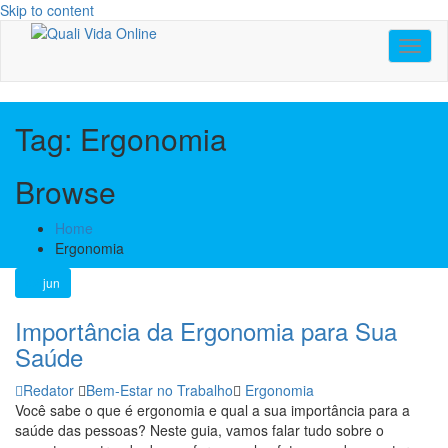
Skip to content
Toggl
naviga
Tag:
Ergonomia
Browse
Home
Ergonomia
02
jun
Importância da Ergonomia para Sua
Saúde
Redator
Bem-Estar no Trabalho
Ergonomia
Você sabe o que é ergonomia e qual a sua importância para a
saúde das pessoas? Neste guia, vamos falar tudo sobre o