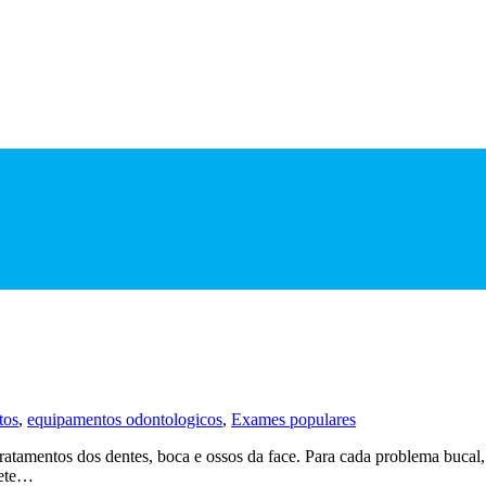
tos
,
equipamentos odontologicos
,
Exames populares
atamentos dos dentes, boca e ossos da face. Para cada problema bucal, 
sete…