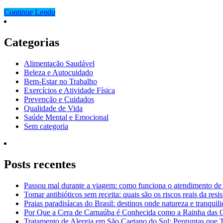
Continue Lendo
Categorias
Alimentação Saudável
Beleza e Autocuidado
Bem-Estar no Trabalho
Exercícios e Atividade Física
Prevenção e Cuidados
Qualidade de Vida
Saúde Mental e Emocional
Sem categoria
Posts recentes
Passou mal durante a viagem: como funciona o atendimento de
Tomar antibióticos sem receita: quais são os riscos reais da resi
Praias paradisíacas do Brasil: destinos onde natureza e tranquil
Por Que a Cera de Carnaúba é Conhecida como a Rainha das 
Tratamento de Alergia em São Caetano do Sul: Perguntas que