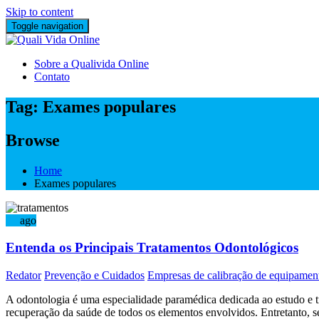
Skip to content
Toggle navigation
Sobre a Qualivida Online
Contato
Tag:
Exames populares
Browse
Home
Exames populares
22
ago
Entenda os Principais Tratamentos Odontológicos
Redator
Prevenção e Cuidados
Empresas de calibração de equipamen
A odontologia é uma especialidade paramédica dedicada ao estudo e tr
recuperação da saúde de todos os elementos envolvidos. Entretanto, 