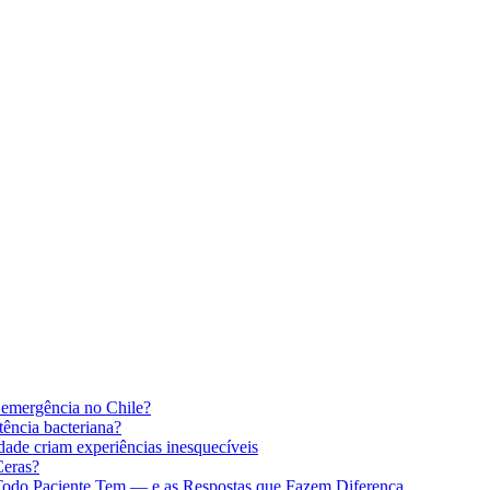
 emergência no Chile?
stência bacteriana?
idade criam experiências inesquecíveis
Ceras?
 Todo Paciente Tem — e as Respostas que Fazem Diferença