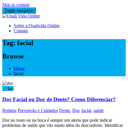
Skip to content
Toggle navigation
Sobre a Qualivida Online
Contato
Tag:
facial
Browse
Home
facial
22
jan
Dor Facial ou Dor de Dente? Como Diferenciar?
Redator
Prevenção e Cuidados
Dente
,
Dor
,
facial
,
saúde
Dor no rosto ou na boca é sempre um alerta que pode indicar
problemas de saúde que vão muito além do desconforto. Identificar