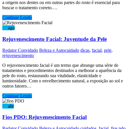
a origem nos dentes ou em outras partes do rosto é essencial para
buscar o tratamento correto.…
Continue Lendo
28
ago
Rejuvenescimento Facial: Juventude da Pele
Redator Convidado
Beleza e Autocuidado
dicas
,
facial
,
pele
,
rejuvenescimento
O rejuvenescimento facial é um termo que abrange uma série de
tratamentos e procedimentos destinados a melhorar a aparência da
pele do rosto, restaurando sua vitalidade, elasticidade e
luminosidade. Com o envelhecimento natural, a exposição ao sol e
outros fatores…
Continue Lendo
24
abr
Fios PDO: Rejuvenescimento Facial
Redator Convidado
Beleza e Autocuidado
cuidados
,
facial
,
fios pdo
,