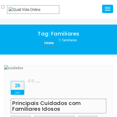
Skip
Toggl
to
navig
content
Tag:
Familiares
familiares
Home
,
,
,
26
jun
Principais Cuidados com
Familiares Idosos