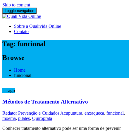
Skip to content
Toggle navigation
Sobre a Qualivida Online
Contato
Tag:
funcional
Browse
Home
funcional
15
ago
Métodos de Tratamento Alternativo
Redator
Prevenção e Cuidados
Acupuntura
,
enxaqueca
,
funcional
,
moema
,
pilates
,
Quiroprata
Conhecer tratamento alternativo pode ser uma forma de prevenir