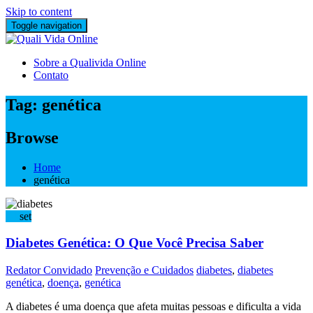
Skip to content
Toggle navigation
Sobre a Qualivida Online
Contato
Tag:
genética
Browse
Home
genética
14
set
Diabetes Genética: O Que Você Precisa Saber
Redator Convidado
Prevenção e Cuidados
diabetes
,
diabetes
genética
,
doença
,
genética
A diabetes é uma doença que afeta muitas pessoas e dificulta a vida