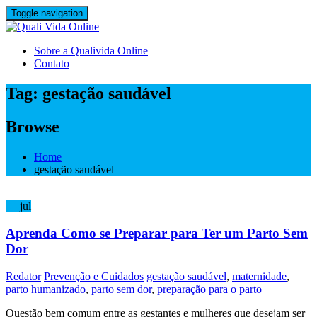
Skip
Toggle navigation
to
content
Sobre a Qualivida Online
Contato
Tag:
gestação saudável
Browse
Home
gestação saudável
04
jul
Aprenda Como se Preparar para Ter um Parto Sem
Dor
Redator
Prevenção e Cuidados
gestação saudável
,
maternidade
,
parto humanizado
,
parto sem dor
,
preparação para o parto
Questão bem comum entre as gestantes e mulheres que desejam ser