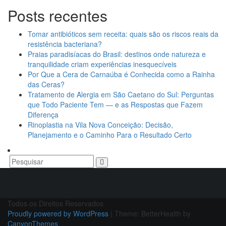
Posts recentes
Tomar antibióticos sem receita: quais são os riscos reais da
resistência bacteriana?
Praias paradisíacas do Brasil: destinos onde natureza e
tranquilidade criam experiências inesquecíveis
Por Que a Cera de Carnaúba é Conhecida como a Rainha
das Ceras?
Tratamento de Alergia em São Caetano do Sul: Perguntas
que Todo Paciente Tem — e as Respostas que Fazem
Diferença
Rinoplastia na Vila Nova Conceição: Decisão,
Planejamento e o Caminho Para o Resultado Certo
Todos os Direitos Reservados
Proudly powered by WordPress
|
Theme: BetterHealth by
CanyonThemes
.