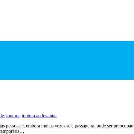
de
,
tontura
,
tontura ao levantar
as pessoas e, embora muitas vezes seja passageira, pode ser preocupan
 temporária…