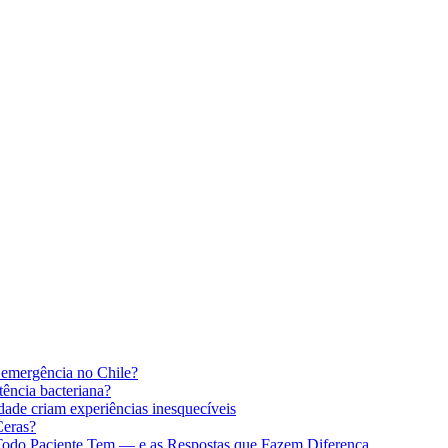
 emergência no Chile?
stência bacteriana?
idade criam experiências inesquecíveis
Ceras?
 Todo Paciente Tem — e as Respostas que Fazem Diferença