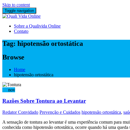
Skip to content
Toggle navigation
Sobre a Qualivida Online
Contato
Tag:
hipotensão ortostática
Browse
Home
hipotensão ortostática
29
nov
Razões Sobre Tontura ao Levantar
Redator Convidado
Prevenção e Cuidados
hipotensão ortostática
,
saú
A sensação de tontura ao levantar é uma experiência comum para muit
conhecida como hipotensão ortostática, ocorre quando há uma queda