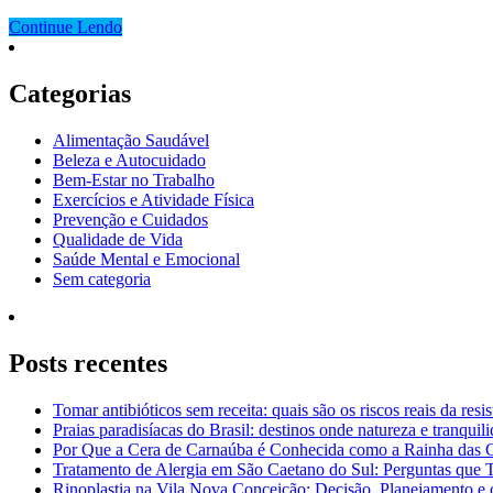
Continue Lendo
Categorias
Alimentação Saudável
Beleza e Autocuidado
Bem-Estar no Trabalho
Exercícios e Atividade Física
Prevenção e Cuidados
Qualidade de Vida
Saúde Mental e Emocional
Sem categoria
Posts recentes
Tomar antibióticos sem receita: quais são os riscos reais da resi
Praias paradisíacas do Brasil: destinos onde natureza e tranquil
Por Que a Cera de Carnaúba é Conhecida como a Rainha das 
Tratamento de Alergia em São Caetano do Sul: Perguntas que
Rinoplastia na Vila Nova Conceição: Decisão, Planejamento e