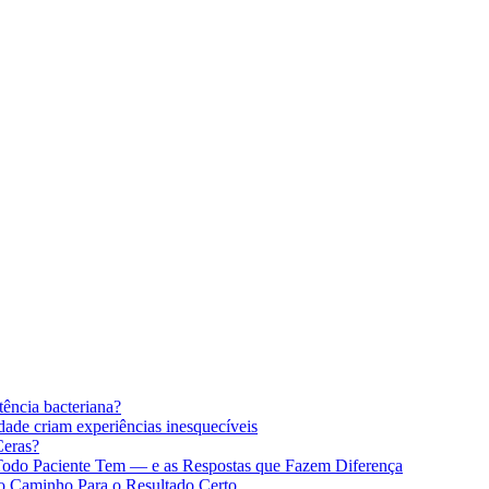
stência bacteriana?
idade criam experiências inesquecíveis
Ceras?
 Todo Paciente Tem — e as Respostas que Fazem Diferença
 o Caminho Para o Resultado Certo