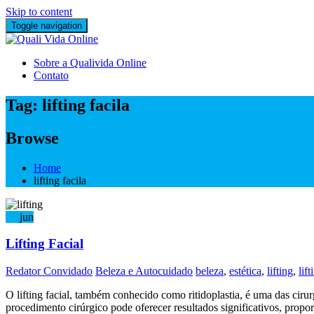
Skip to content
Toggle navigation
Sobre a Qualivida Online
Contato
Tag:
lifting facila
Browse
Home
lifting facila
04
jun
Lifting Facial
Redator Convidado
Beleza e Autocuidado
beleza
,
estética
,
lifting
,
lift
O lifting facial, também conhecido como ritidoplastia, é uma das ciru
procedimento cirúrgico pode oferecer resultados significativos, pro