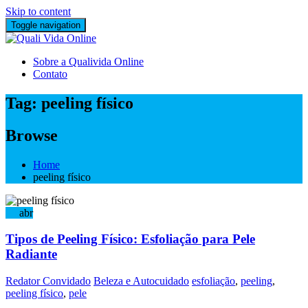
Skip to content
Toggle navigation
Sobre a Qualivida Online
Contato
Tag:
peeling físico
Browse
Home
peeling físico
24
abr
Tipos de Peeling Físico: Esfoliação para Pele
Radiante
Redator Convidado
Beleza e Autocuidado
esfoliação
,
peeling
,
peeling físico
,
pele