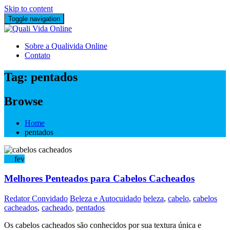
Skip to content
Toggle navigation
Sobre a Qualivida Online
Contato
Tag:
pentados
Browse
Home
pentados
23
fev
Melhores Penteados para Cabelos Cacheados
Redator Convidado
Beleza e Autocuidado
beleza
,
cabelo
,
cabelos
cacheados
,
cacheado
,
pentados
Os cabelos cacheados são conhecidos por sua textura única e