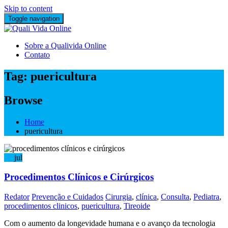
Skip to content
Toggle navigation
Sobre a Qualivida Online
Contato
Tag:
puericultura
Browse
Home
puericultura
06
jul
Procedimentos Clínicos e Cirúrgicos
Redator
Prevenção e Cuidados
Cirurgia
,
clínica
,
Consulta
,
Pediatra
,
procedimentos clinicos
,
puericultura
,
Tireoide
Com o aumento da longevidade humana e o avanço da tecnologia