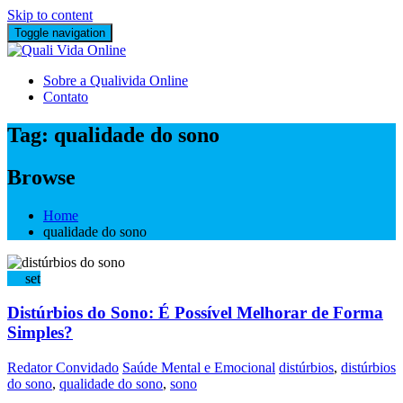
Skip to content
Toggle navigation
Sobre a Qualivida Online
Contato
Tag:
qualidade do sono
Browse
Home
qualidade do sono
15
set
Distúrbios do Sono: É Possível Melhorar de Forma
Simples?
Redator Convidado
Saúde Mental e Emocional
distúrbios
,
distúrbios
do sono
,
qualidade do sono
,
sono