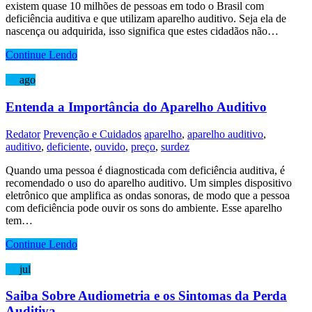
existem quase 10 milhões de pessoas em todo o Brasil com
deficiência auditiva e que utilizam aparelho auditivo. Seja ela de
nascença ou adquirida, isso significa que estes cidadãos não…
Continue Lendo
07
ago
Entenda a Importância do Aparelho Auditivo
Redator
Prevenção e Cuidados
aparelho
,
aparelho auditivo
,
auditivo
,
deficiente
,
ouvido
,
preço
,
surdez
Quando uma pessoa é diagnosticada com deficiência auditiva, é
recomendado o uso do aparelho auditivo. Um simples dispositivo
eletrônico que amplifica as ondas sonoras, de modo que a pessoa
com deficiência pode ouvir os sons do ambiente. Esse aparelho
tem…
Continue Lendo
30
jul
Saiba Sobre Audiometria e os Sintomas da Perda
Auditiva