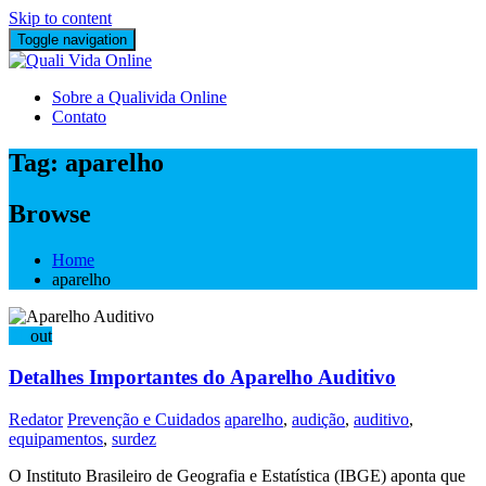
Skip to content
Toggle navigation
Sobre a Qualivida Online
Contato
Tag:
aparelho
Browse
Home
aparelho
01
out
Detalhes Importantes do Aparelho Auditivo
Redator
Prevenção e Cuidados
aparelho
,
audição
,
auditivo
,
equipamentos
,
surdez
O Instituto Brasileiro de Geografia e Estatística (IBGE) aponta que