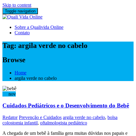
Skip to content
Toggle navigation
Sobre a Qualivida Online
Contato
Tag:
argila verde no cabelo
Browse
Home
argila verde no cabelo
23
nov
Cuidados Pediátricos e o Desenvolvimento do Bebê
Redator
Prevenção e Cuidados
argila verde no cabelo
,
bolsa
colostomia infantil
,
oftalmologista pediátrico
A chegada de um bebê à família gera muitas dúvidas nos papais e