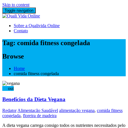
Skip to content
Toggle navigation
Sobre a Qualivida Online
Contato
Tag:
comida fitness congelada
Browse
Home
comida fitness congelada
07
out
Benefícios da Dieta Vegana
Redator
Alimentação Saudável
alimentação vegana
,
comida fitness
congelada
,
floreira de madeira
A dieta vegana carrega consigo todos os nutrientes necessitados pelo