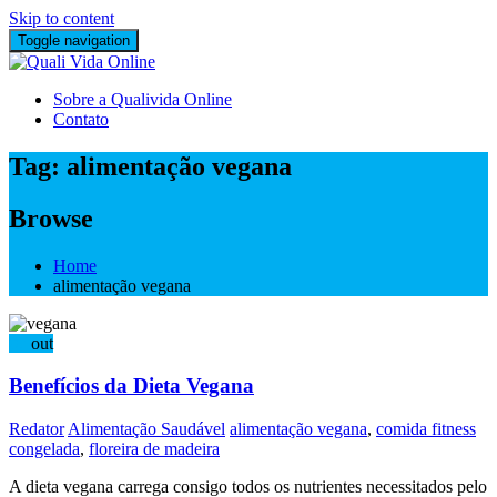
Skip to content
Toggle navigation
Sobre a Qualivida Online
Contato
Tag:
alimentação vegana
Browse
Home
alimentação vegana
07
out
Benefícios da Dieta Vegana
Redator
Alimentação Saudável
alimentação vegana
,
comida fitness
congelada
,
floreira de madeira
A dieta vegana carrega consigo todos os nutrientes necessitados pelo