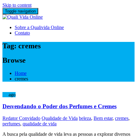
Skip to content
Toggle navigation
Sobre a Qualivida Online
Contato
Tag:
cremes
Browse
Home
cremes
22
ago
Desvendando o Poder dos Perfumes e Cremes
Redator Convidado
Qualidade de Vida
beleza
,
Bem estar
,
cremes
,
perfumes
,
qualidade de vida
A busca pela qualidade de vida leva as pessoas a explorar diversos