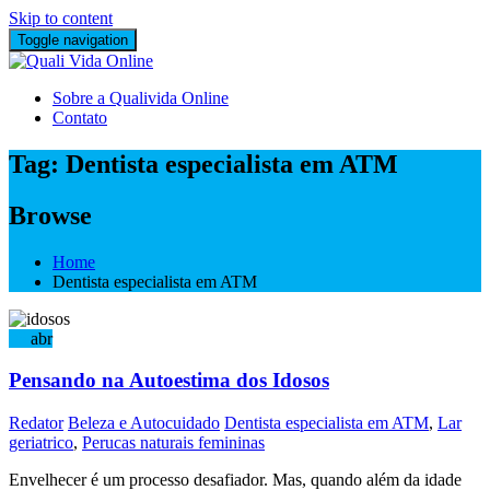
Skip to content
Toggle navigation
Sobre a Qualivida Online
Contato
Tag:
Dentista especialista em ATM
Browse
Home
Dentista especialista em ATM
05
abr
Pensando na Autoestima dos Idosos
Redator
Beleza e Autocuidado
Dentista especialista em ATM
,
Lar
geriatrico
,
Perucas naturais femininas
Envelhecer é um processo desafiador. Mas, quando além da idade