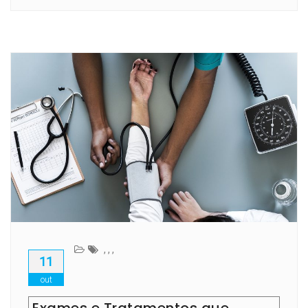
,
,
,
11
out