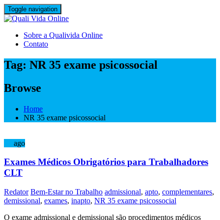
Skip
Toggle navigation
to
content
Sobre a Qualivida Online
Contato
Tag:
NR 35 exame psicossocial
Browse
Home
NR 35 exame psicossocial
27
ago
Exames Médicos Obrigatórios para Trabalhadores
CLT
Redator
Bem-Estar no Trabalho
admissional
,
apto
,
complementares
,
demissional
,
exames
,
inapto
,
NR 35 exame psicossocial
O exame admissional e demissional são procedimentos médicos