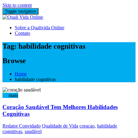
Skip to content
Toggle navigation
Sobre a Qualivida Online
Contato
Tag:
habilidade cognitivas
Browse
Home
habilidade cognitivas
25
maio
Coração Saudável Tem Melhores Habilidades
Cognitivas
Redator Convidado
Qualidade de Vida
coracao
,
habilidade
cognitivas
,
saudável