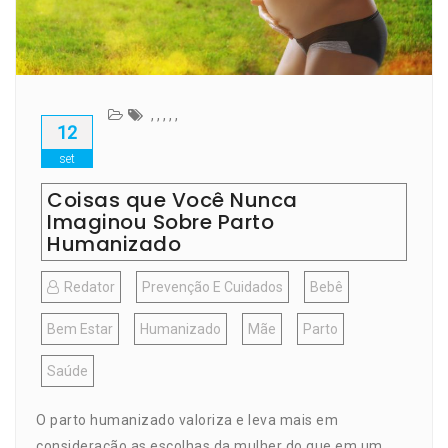
,
,
,
,
,
12
set
Coisas que Você Nunca
Imaginou Sobre Parto
Humanizado
Redator
Prevenção E Cuidados
Bebê
Bem Estar
Humanizado
Mãe
Parto
Saúde
O parto humanizado valoriza e leva mais em
consideração as escolhas da mulher do que em um