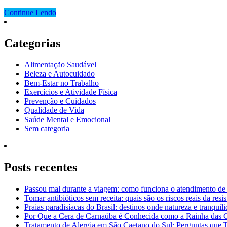
Continue Lendo
Categorias
Alimentação Saudável
Beleza e Autocuidado
Bem-Estar no Trabalho
Exercícios e Atividade Física
Prevenção e Cuidados
Qualidade de Vida
Saúde Mental e Emocional
Sem categoria
Posts recentes
Passou mal durante a viagem: como funciona o atendimento de
Tomar antibióticos sem receita: quais são os riscos reais da resi
Praias paradisíacas do Brasil: destinos onde natureza e tranquil
Por Que a Cera de Carnaúba é Conhecida como a Rainha das 
Tratamento de Alergia em São Caetano do Sul: Perguntas que