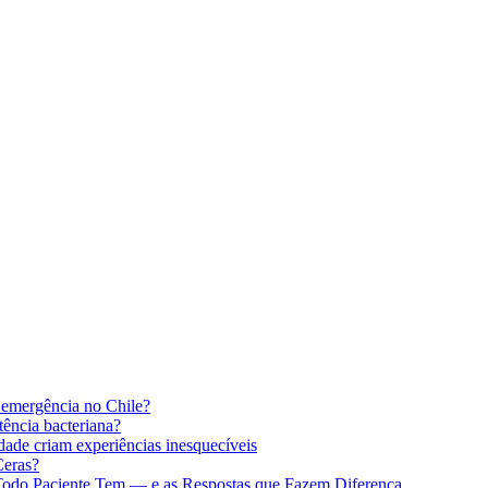
 emergência no Chile?
stência bacteriana?
idade criam experiências inesquecíveis
Ceras?
 Todo Paciente Tem — e as Respostas que Fazem Diferença