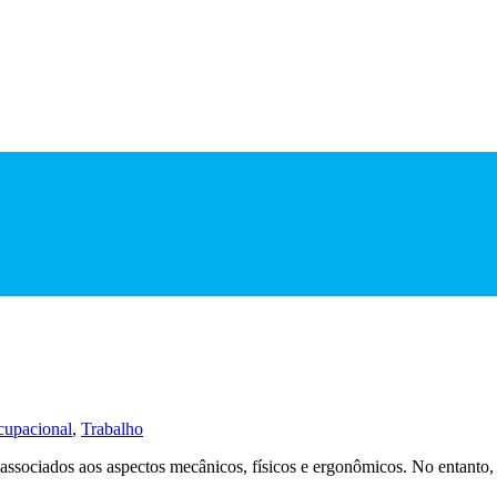
cupacional
,
Trabalho
sociados aos aspectos mecânicos, físicos e ergonômicos. No entanto, é c