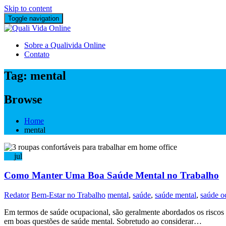
Skip to content
Toggle navigation
Sobre a Qualivida Online
Contato
Tag:
mental
Browse
Home
mental
26
jul
Como Manter Uma Boa Saúde Mental no Trabalho
Redator
Bem-Estar no Trabalho
mental
,
saúde
,
saúde mental
,
saúde o
Em termos de saúde ocupacional, são geralmente abordados os riscos as
em boas questões de saúde mental. Sobretudo ao considerar…