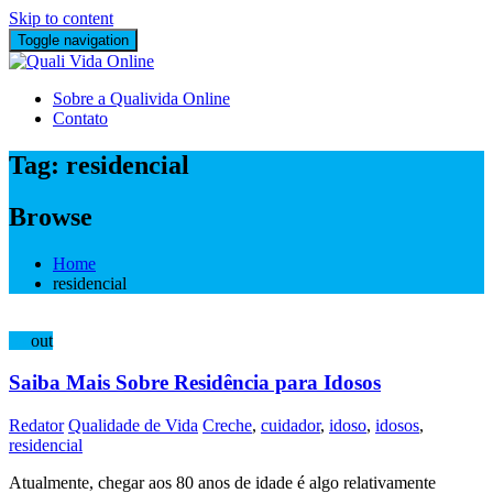
Skip to content
Toggle navigation
Sobre a Qualivida Online
Contato
Tag:
residencial
Browse
Home
residencial
03
out
Saiba Mais Sobre Residência para Idosos
Redator
Qualidade de Vida
Creche
,
cuidador
,
idoso
,
idosos
,
residencial
Atualmente, chegar aos 80 anos de idade é algo relativamente